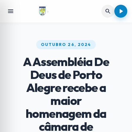
play_arrow
menu
search
us de Porto Alegre
OUTUBRO 26, 2024
A Assembléia De
Deus de Porto
Alegre recebe a
maior
homenagem da
câmara de