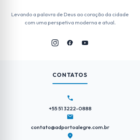
Levando a palavra de Deus ao coração da cidade
com uma perspetiva moderna e atual.
CONTATOS
call
+55 51 3222-0888
mail
contato@adportoalegre.com.br
location_on