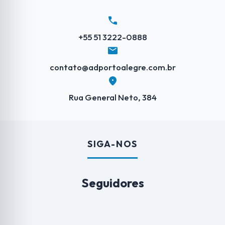
call
+55 51 3222-0888
mail
contato@adportoalegre.com.br
location_on
Rua General Neto, 384
SIGA-NOS
Seguidores