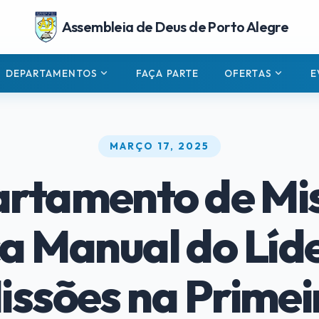
Assembleia de Deus de Porto Alegre
expand_more
expand_more
DEPARTAMENTOS
FAÇA PARTE
OFERTAS
E
MARÇO 17, 2025
rtamento de Mi
a Manual do Líd
issões na Primei