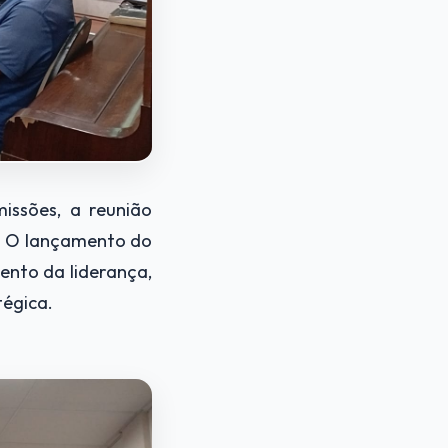
ssões, a reunião
o. O lançamento do
nto da liderança,
égica.