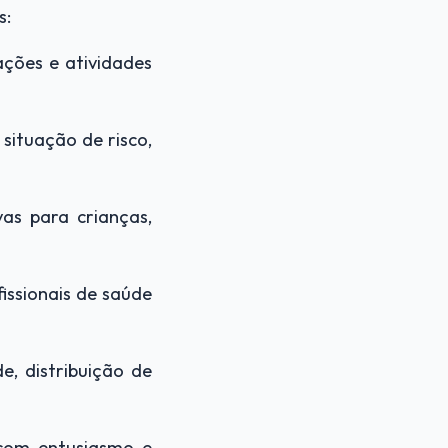
s:
rações e atividades
 situação de risco,
vas para crianças,
fissionais de saúde
e, distribuição de
com entusiasmo e