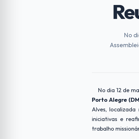
Re
No di
Assemblei
No dia 12 de m
Porto Alegre (D
Alves, localizad
iniciativas e re
trabalho missionár