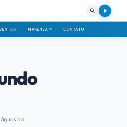
play_arrow
search
expand_more
VENTOS
IMPRENSA
CONTATO
gundo
 águas na