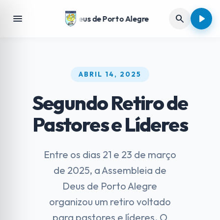
play_arrow
menu
search
Assembleia de Deus de Porto Alegre
ABRIL 14, 2025
Segundo Retiro de
Pastores e Líderes
Entre os dias 21 e 23 de março
de 2025, a Assembleia de
Deus de Porto Alegre
organizou um retiro voltado
para pastores e líderes. O