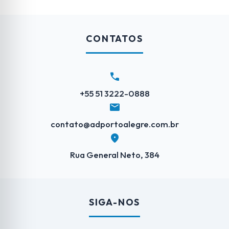
CONTATOS
call
+55 51 3222-0888
mail
contato@adportoalegre.com.br
location_on
Rua General Neto, 384
SIGA-NOS