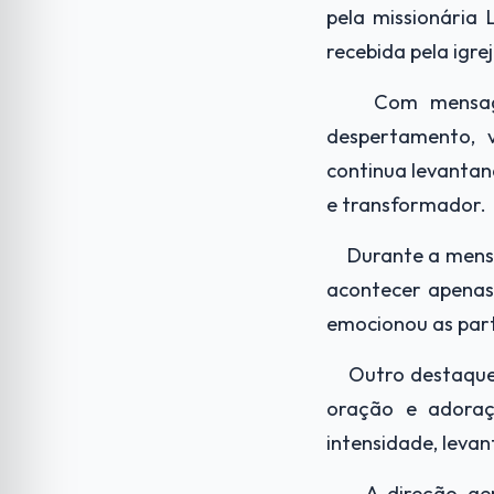
pela missionária 
recebida pela igre
Com mensage
despertamento, v
continua levantan
e transformador.
Durante a mensa
acontecer apenas
emocionou as parti
Outro destaque
oração e adoraç
intensidade, leva
A direção ge