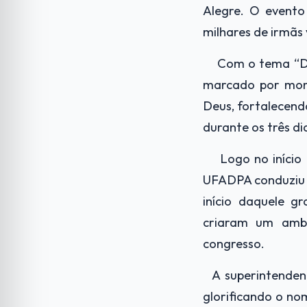
Alegre. O evento
milhares de irmãs 
Com o tema “De
marcado por mom
Deus, fortalecendo
durante os três d
Logo no início
UFADPA conduziu 
início daquele g
criaram um ambi
congresso.
A superintenden
glorificando o no