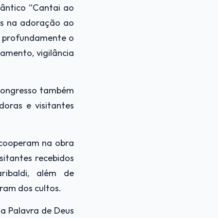
cântico “Cantai ao
is na adoração ao
m profundamente o
amento, vigilância
o congresso também
oras e visitantes
 cooperam na obra
sitantes recebidos
ibaldi, além de
ram dos cultos.
a Palavra de Deus