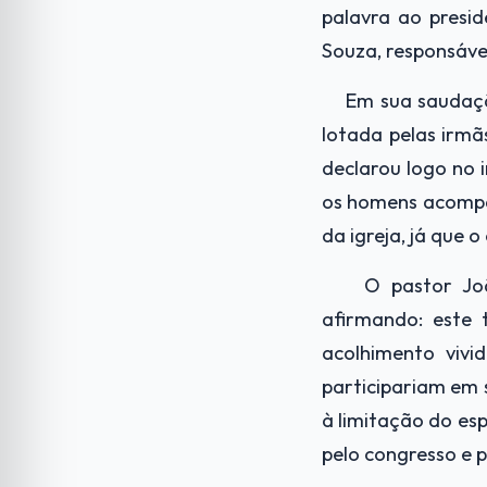
palavra ao presi
Souza, responsável
Em sua saudaçã
lotada pelas irmã
declarou logo no
os homens acompa
da igreja, já que 
O pastor Jo
afirmando: este
acolhimento vivi
participariam em 
à limitação do es
pelo congresso e 