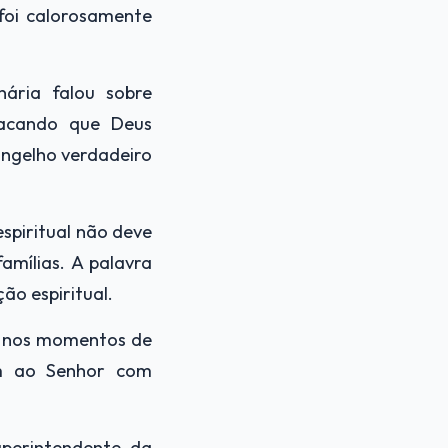
 foi calorosamente
nária falou sobre
stacando que Deus
angelho verdadeiro
spiritual não deve
mílias. A palavra
ão espiritual.
o nos momentos de
am ao Senhor com
uperintendente da