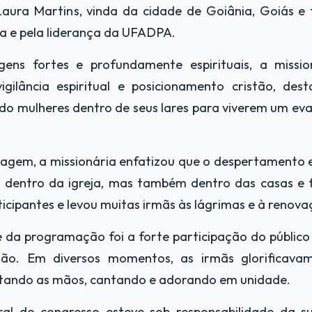
Laura Martins, vinda da cidade de Goiânia, Goiás e
ja e pela liderança da UFADPA.
ns fortes e profundamente espirituais, a missio
igilância espiritual e posicionamento cristão, de
do mulheres dentro de seus lares para viverem um ev
gem, a missionária enfatizou que o despertamento e
 dentro da igreja, mas também dentro das casas e fa
cipantes e levou muitas irmãs às lágrimas e à renovaç
 da programação foi a forte participação do públic
ão. Em diversos momentos, as irmãs glorificav
ntando as mãos, cantando e adorando em unidade.
ral do congresso esteve sob responsabilidade da s