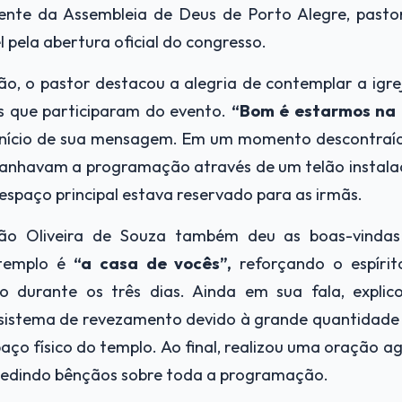
dente da Assembleia de Deus de Porto Alegre, pastor
 pela abertura oficial do congresso.
o, o pastor destacou a alegria de contemplar a igr
s que participaram do evento.
“Bom é estarmos na 
 início de sua mensagem. Em um momento descontraí
nhavam a programação através de um telão instalad
o espaço principal estava reservado para as irmãs.
ão Oliveira de Souza também deu as boas-vindas 
 templo é
“a casa de vocês”,
reforçando o espíri
do durante os três dias. Ainda em sua fala, explic
sistema de revezamento devido à grande quantidade 
paço físico do templo. Ao final, realizou uma oração 
pedindo bênçãos sobre toda a programação.