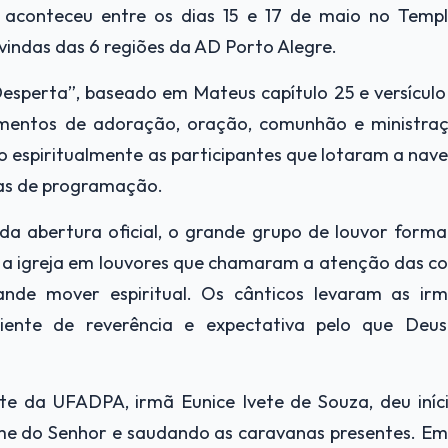
 aconteceu entre os dias 15 e 17 de maio no Templ
vindas das 6 regiões da AD Porto Alegre.
sperta”, baseado em Mateus capítulo 25 e versículo 
entos de adoração, oração, comunhão e ministraç
 espiritualmente as participantes que lotaram a nave 
ias de programação.
 da abertura oficial, o grande grupo de louvor form
a igreja em louvores que chamaram a atenção das con
rande mover espiritual. Os cânticos levaram as i
ente de reverência e expectativa pelo que Deus
te da UFADPA, irmã Eunice Ivete de Souza, deu iní
me do Senhor e saudando as caravanas presentes. Em