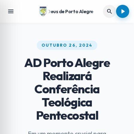
play_arrow
menu
search
Assembleia de Deus de Porto Alegre
OUTUBRO 26, 2024
AD Porto Alegre
Realizará
Conferência
Teológica
Pentecostal
Em um momento crucial para