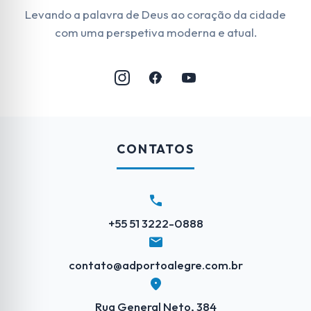
Levando a palavra de Deus ao coração da cidade
com uma perspetiva moderna e atual.
CONTATOS
call
+55 51 3222-0888
mail
contato@adportoalegre.com.br
location_on
Rua General Neto, 384