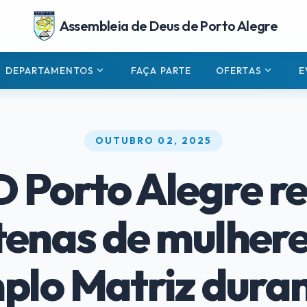
Assembleia de Deus de Porto Alegre
expand_more
expand_more
DEPARTAMENTOS
FAÇA PARTE
OFERTAS
E
OUTUBRO 02, 2025
 Porto Alegre r
tenas de mulhere
plo Matriz duran