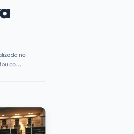
ra
alizada no
ou co...