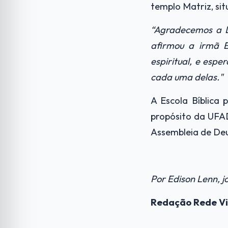
templo Matriz, si
“Agradecemos a D
afirmou a irmã 
espiritual, e esp
cada uma delas."
A Escola Bíblica
propósito da UFAD
Assembleia de Deu
Por Edison Lenn, j
Redação Rede Vi