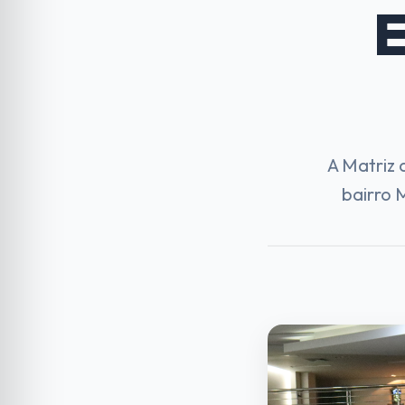
E
A Matriz 
bairro 