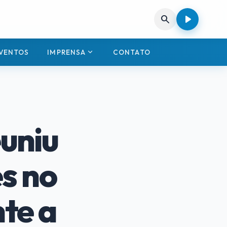
play_arrow
search
expand_more
VENTOS
IMPRENSA
CONTATO
euniu
s no
te a